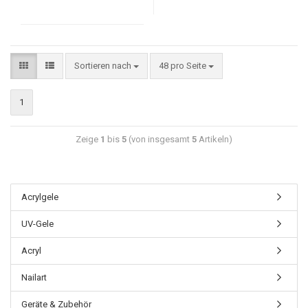
Sortieren nach
48 pro Seite
1
Zeige
1
bis
5
(von insgesamt
5
Artikeln)
Acrylgele
UV-Gele
Acryl
Nailart
Geräte & Zubehör