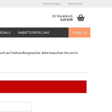
Kundenlogin
Merkzettel
Ihr Warenkorb
0,00 EUR
ECIALS
RABATTSTAFFELUNG
% SALE %
auch auf Verhandlungssache. Bitte besuchen Sie uns in
erstellen
ort vergessen?