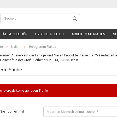
ERÄTE & ZUBEHÖR
HYGIENE & FLUIDS
ARBEITSMATERIALIEN
SP
»
»
te
Nailart
Hologramm Flakes
 einen Ausverkauf der Farbgel und Nailart Produkte Preise bis 75% reduziert 
eschäft in der Groß-Ziethener Ch. 141, 12355 Berlin
erte Suche
Konto 
Passw
che ergab keine genauen Treffer.
Sie noch einmal