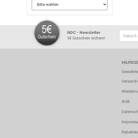
NDC - Newsletter
5€ Gutschein sichern!
HILFECE
Gewährle
Versand 
Wiederru
AGB
Datensch
Impress
Rabattst