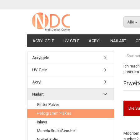
Alle
ACRYLGELE
UV-GELE
ACRYL
NAILART
G
Startsei
Acrylgele
Ich mache
UV-Gele
unserem G
Acryl
Erweit
Nailart
Glitter Pulver
Die Su
Hologramm Flakes
Inlays
Muschelkalk/Seashell
Möchten 
suchen?
Nailart Folie