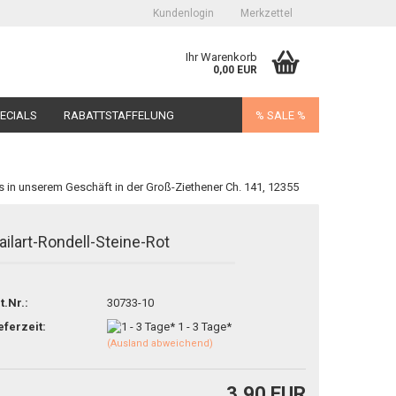
Kundenlogin
Merkzettel
Ihr Warenkorb
0,00 EUR
ECIALS
RABATTSTAFFELUNG
% SALE %
s in unserem Geschäft in der Groß-Ziethener Ch. 141, 12355
ailart-Rondell-Steine-Rot
erstellen
ort vergessen?
t.Nr.:
30733-10
eferzeit:
1 - 3 Tage*
(Ausland abweichend)
3,90 EUR