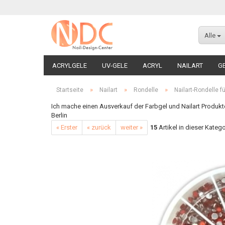
Alle
ACRYLGELE
UV-GELE
ACRYL
NAILART
G
»
»
»
Startseite
Nailart
Rondelle
Nailart-Rondelle f
Ich mache einen Ausverkauf der Farbgel und Nailart Produkt
Berlin
« Erster
« zurück
weiter »
15
Artikel in dieser Katego