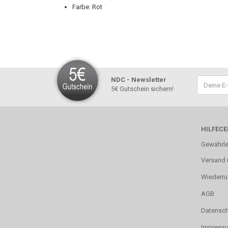
Farbe: Rot
NDC - Newsletter
5€ Gutschein sichern!
HILFECE
Gewährle
Versand 
Wiederru
AGB
Datensch
Impress