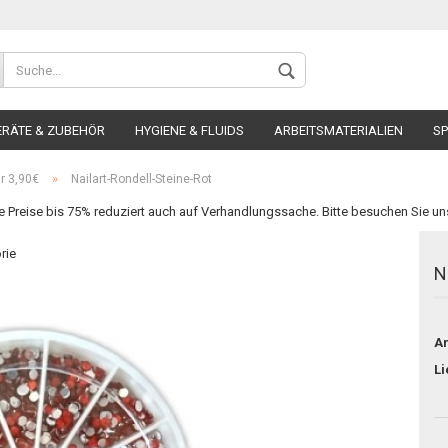
ERÄTE & ZUBEHÖR
HYGIENE & FLUIDS
ARBEITSMATERIALIEN
SP
»
ür 3,90€
Nailart-Rondell-Steine-Rot
e Preise bis 75% reduziert auch auf Verhandlungssache. Bitte besuchen Sie un
rie
N
Konto 
Passw
Ar
Li