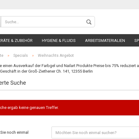
ERÄTE & ZUBEHÖR
HYGIENE & FLUIDS
ARBEITSMATERIALIEN
SP
»
»
te
Specials
Weihnachts Angebot
 einen Ausverkauf der Farbgel und Nailart Produkte Preise bis 75% reduziert 
eschäft in der Groß-Ziethener Ch. 141, 12355 Berlin
erte Suche
Konto 
Passw
che ergab keine genauen Treffer.
Sie noch einmal