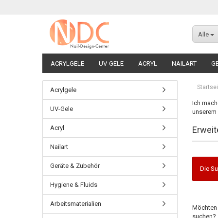
Alle
ACRYLGELE
UV-GELE
ACRYL
NAILART
G
Startsei
Acrylgele
Ich mache
UV-Gele
unserem G
Acryl
Erweit
Nailart
Geräte & Zubehör
Die Su
Hygiene & Fluids
Arbeitsmaterialien
Möchten 
suchen?