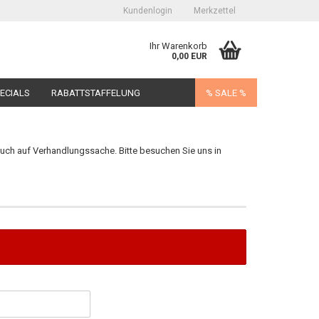
Kundenlogin
Merkzettel
Ihr Warenkorb
0,00 EUR
ECIALS
RABATTSTAFFELUNG
% SALE %
auch auf Verhandlungssache. Bitte besuchen Sie uns in
erstellen
ort vergessen?