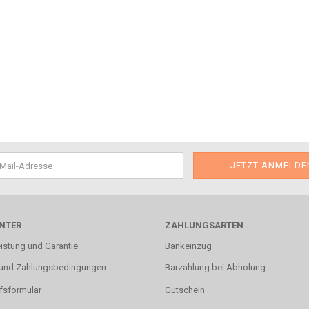
NTER
ZAHLUNGSARTEN
istung und Garantie
Bankeinzug
und Zahlungsbedingungen
Barzahlung bei Abholung
fsformular
Gutschein